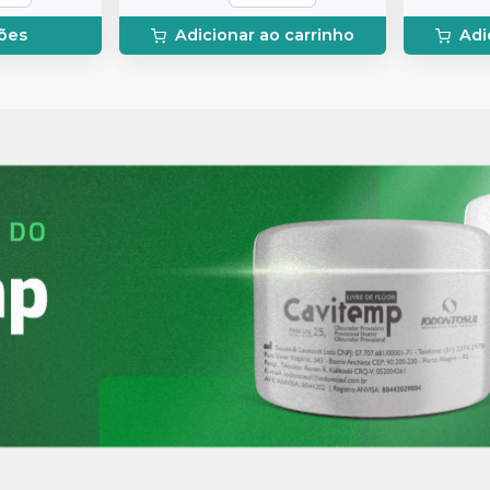
ões
Adicionar ao carrinho
Adi