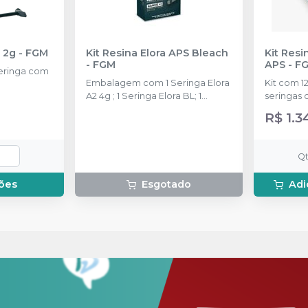
- 2g
-
FGM
Kit Resina Elora APS Bleach
Kit Resi
-
FGM
APS
-
F
eringa com
Embalagem com 1 Seringa Elora
Kit com 1
A2 4g ; 1 Seringa Elora BL; 1
seringas c
Ambar APS 3ml.
B1, BL, XB
R$ 1.3
seringas 
Q
ões
Esgotado
Adi