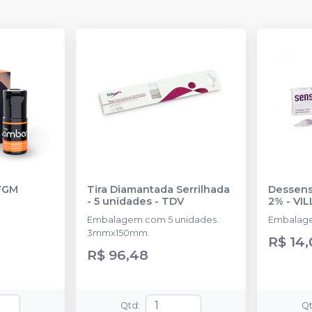
FGM
Tira Diamantada Serrilhada
Dessensi
- 5 unidades
-
TDV
2%
-
VIL
Embalagem com 5 unidades.
Embalage
3mmx150mm.
R$ 14
R$ 96,48
Qtd
:
Q