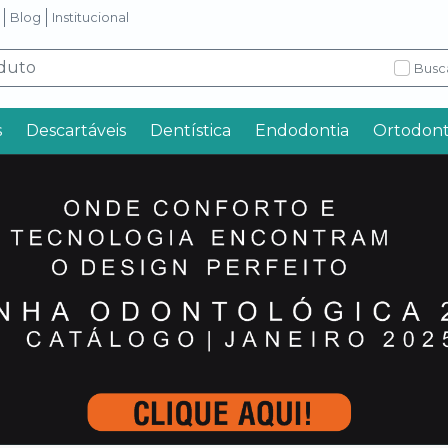
Blog
Institucional
Busc
s
Descartáveis
Dentística
Endodontia
Ortodont