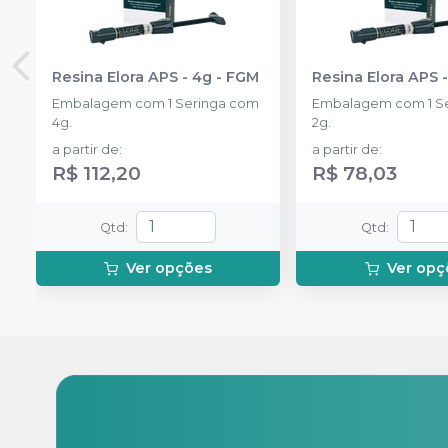
Resina Elora APS - 4g
-
FGM
Resina Elora APS 
Embalagem com 1 Seringa com
Embalagem com 1 S
4g.
2g.
a partir de
:
a partir de
:
R$ 112,20
R$ 78,03
Qtd
:
Qtd
:
Ver opções
Ver opç