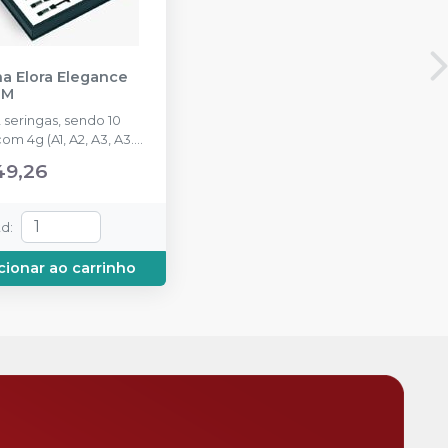
na Elora Elegance
GM
2 seringas, sendo 10
om 4g (A1, A2, A3, A3.5,
L, DB1, DA1 e DA3) e 2
49,26
com 2g (Trans e WE).
td
:
cionar ao carrinho