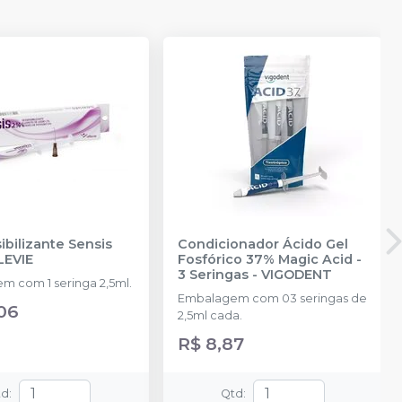
bilizante Sensis
Condicionador Ácido Gel
LEVIE
Fosfórico 37% Magic Acid -
3 Seringas
-
VIGODENT
m com 1 seringa 2,5ml.
Embalagem com 03 seringas de
,06
2,5ml cada.
R$ 8,87
td
:
Qtd
: