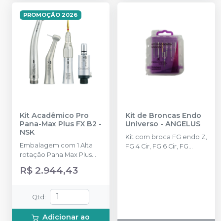
PROMOÇÃO 2026
Kit Acadêmico Pro
Kit de Broncas Endo
Pana-Max Plus FX B2
-
Universo
-
ANGELUS
NSK
Kit com broca FG endo Z,
Embalagem com 1 Alta
FG 4 Cir, FG 6 Cir, FG
rotação Pana Max Plus
1013HL, FG 1015HL, FG
PB + Contra ângulo FX23
1016HL, FG 3081.
R$ 2.944,43
PB + Peça reta FX65 +
Micro motor FX205 e
acompanha 1
Qtd
:
Lubrificante Pana Spray
Adicionar ao