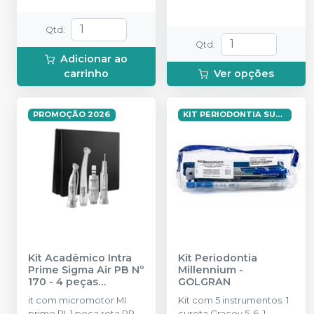
Qtd
:
Qtd
:
Adicionar ao
carrinho
Ver opções
PROMOÇÃO 2026
KIT PERIODONTIA SUPREMA JF
Kit Acadêmico Intra
Kit Periodontia
Prime Sigma Air PB Nº
Millennium
-
170 - 4 peças
GOLGRAN
(Refrigeração
it com micromotor MI
Kit com 5 instrumentos: 1
Interna)
-
DENTFLEX
prime RI, 1 peça reta PR
cureta Gracey 5-6, 1