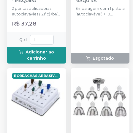
-
MAQUIRA
MAQUIRA
2 pontas aplicadoras
Embalagem com 1 pistola
autoclavávies (121°c)<br/>1
(autoclavável) + 10
escova para
ponteiras nº2 + 10
R$ 37,28
limpeza<br/>2 peças
ponteiras nº3 + 10
(Auxiliar) inserção do
ponteiras nº4.
elastômero na seringa
Qtd
:
Adicionar ao
carrinho
Esgotado
BORRACHAS ABRASIVAS: MARROM, VERDE E AZUL