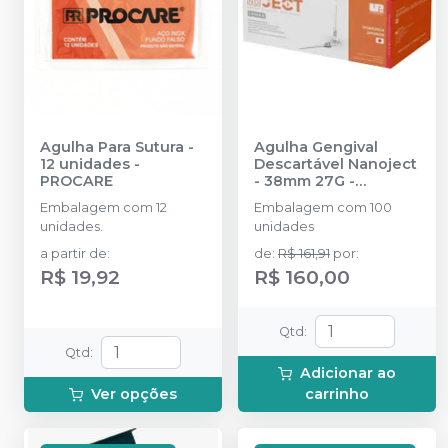
Agulha Para Sutura -
Agulha Gengival
12 unidades
-
Descartável Nanoject
PROCARE
- 38mm 27G
-
ULTRADENT
Embalagem com 12
Embalagem com 100
unidades.
unidades
a partir de
:
de
:
R$ 161,91
por
:
R$ 19,92
R$ 160,00
Qtd
:
Qtd
:
Adicionar ao
Ver opções
carrinho