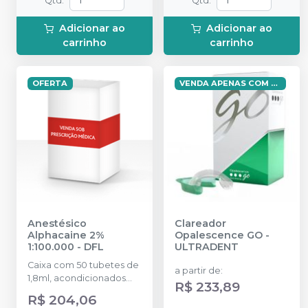
Qtd
:
Qtd
:
Adicionar ao
Adicionar ao
carrinho
carrinho
OFERTA
VENDA APENAS COM RECEITA
Anestésico
Clareador
Alphacaine 2%
Opalescence GO
-
1:100.000
-
DFL
ULTRADENT
Caixa com 50 tubetes de
a partir de
:
1,8ml, acondicionados
R$ 233,89
em blisters lacrados com
R$ 204,06
10 tubetes cada.