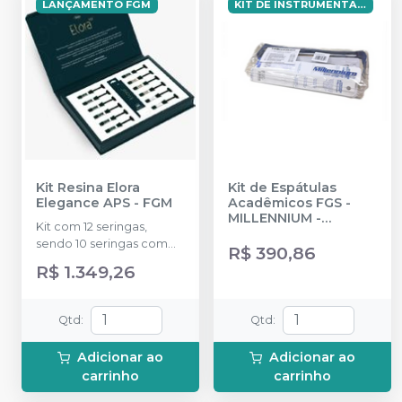
LANÇAMENTO FGM
KIT DE INSTRUMENTAL PARA RESTAURAÇÕES DE RESINA COMPOSTA
Kit Resina Elora
Kit de Espátulas
Elegance APS
-
FGM
Acadêmicos FGS
-
MILLENNIUM -
Kit com 12 seringas,
GOLGRAN
sendo 10 seringas com
R$ 390,86
4g (A1, A2, A3, A3.5, B1, BL,
R$ 1.349,26
XBL, DB1, DA1 e DA3) e 2
seringas com 2g (Trans e
WE).
Qtd
:
Qtd
:
Adicionar ao
Adicionar ao
carrinho
carrinho