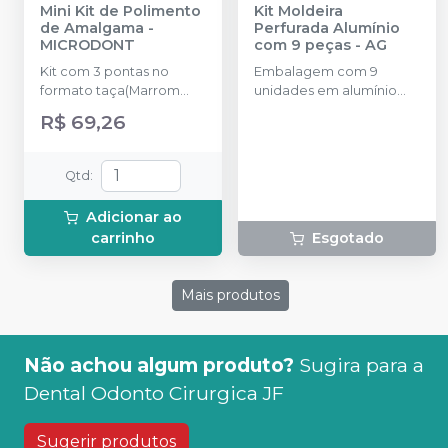
Mini Kit de Polimento
Kit Moldeira
de Amalgama
-
Perfurada Alumínio
MICRODONT
com 9 peças
-
AG
Kit com 3 pontas no
Embalagem com 9
formato taça(Marrom
unidades em alumínio
Grosso, Verde Regular e
sendo: P1G / PO2 / PO4 /
R$ 69,26
Azul Fino) e 3 pontas no
PO6 / PO8 / PO22 / PO24 /
formato Chama(Marrom
PO26 / PO28.
Grosso, Verde Regular e
Qtd
:
Azul Fino) + Broqueiro
autoclavável - 35 furos.
Adicionar ao
carrinho
Esgotado
Mais produtos
Não achou algum produto?
Sugira para a
Dental Odonto Cirurgica JF
Sugerir produtos