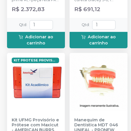
prime, 1 contra ângulo FX
cureta Gracey 7-8, 1
R$ 2.372,83
R$ 691,12
110 prime 1:1 PB, 1 alta
cureta Gracey 11-12, 1
rotação sigma Air 3S PB, 1
cureta Gracey 13-14 e 1
mochila, 1 óleo
sonda exploradora nº5.
Qtd
:
Qtd
:
lubrificante.
Adicionar ao
Adicionar ao
carrinho
carrinho
KIT PROTESE PROVISORIA AMERICAN BURRS
Kit UFMG Provisório e
Manequim de
Prótese com Maxicut
Dentística MDT 046
-
AMERICAN BURRS
UNIFAL
-
PRONEW