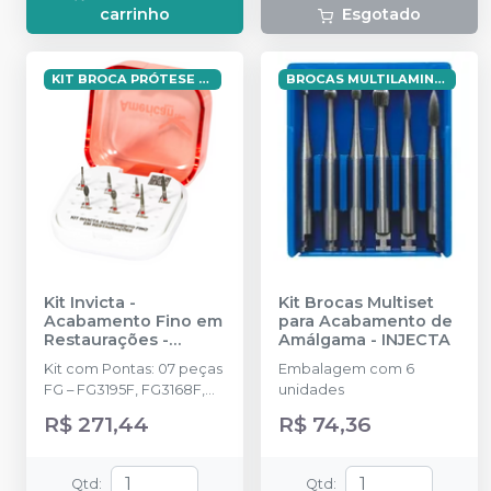
carrinho
Esgotado
KIT BROCA PRÓTESE INVICTA FAGOC
BROCAS MULTILAMINADAS PARA POLIMENTO
Kit Invicta -
Kit Brocas Multiset
Acabamento Fino em
para Acabamento de
Restaurações
-
Amálgama
-
INJECTA
AMERICAN BURRS
Kit com Pontas: 07 peças
Embalagem com 6
FG – FG3195F, FG3168F,
unidades
FG3118F, FG2135F,
R$ 271,44
R$ 74,36
FG1190F, FG1112F e
FG1093F, Acompanha
broqueiro autolavável de
Qtd
:
Qtd
: