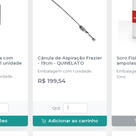
da com
Cânula de Aspiração Frazier
Soro Fis
lha 1/2 1,7cm - 1 unidade
- 19cm
-
QUINELATO
ampolas
Embalagem com 1 unidade.
Embalage
idade.
10ml.
R$ 199,54
Qtd
:
ões
Adicionar ao carrinho