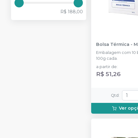
R$ 188,00
Bolsa Térmica
-
M
Embalagem com 10 b
100g cada.
a partir de
:
R$ 51,26
Qtd
:
Ver opç