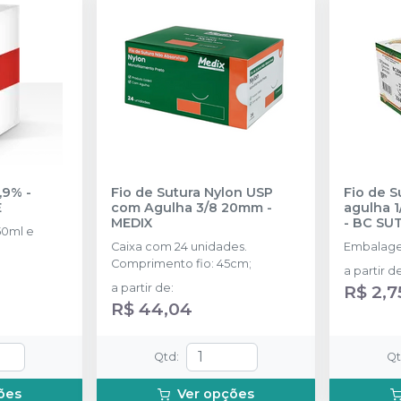
,9% -
Fio de Sutura Nylon USP
Fio de S
E
com Agulha 3/8 20mm
-
agulha 1
MEDIX
-
BC SU
50ml e
Caixa com 24 unidades.
Embalage
Comprimento fio: 45cm;
a partir d
a partir de
:
R$ 2,7
R$ 44,04
Qtd
:
Q
ões
Ver opções