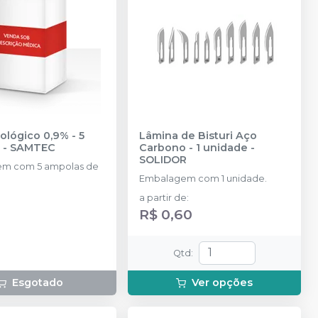
iológico 0,9% - 5
Lâmina de Bisturi Aço
-
SAMTEC
Carbono - 1 unidade
-
SOLIDOR
m com 5 ampolas de
Embalagem com 1 unidade.
a partir de
:
R$ 0,60
Qtd
:
Esgotado
Ver opções