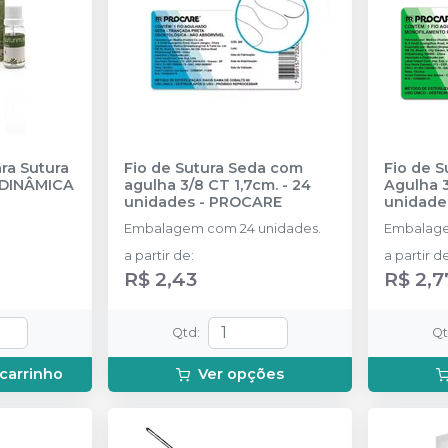
ra Sutura
Fio de Sutura Seda com
Fio de S
DINÂMICA
agulha 3/8 CT 1,7cm. - 24
Agulha 
unidades
-
PROCARE
unidade
Embalagem com 24 unidades.
Embalage
a partir de
:
a partir d
R$ 2,43
R$ 2,7
Qtd
:
Q
 carrinho
Ver opções