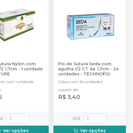
utura Nylon com
Fio de Sutura Seda com
/2 1,7cm - 1 unidade
agulha 1/2 CT de 1,7cm - 24
TURE
unidades
-
TECHNOFIO
m com 1 unidade.
Caixa com 24 unidades
e
:
a partir de
:
5
R$ 3,40
td
:
Qtd
:
Ver opções
Ver opções