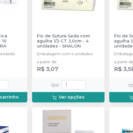
ica
Fio de Sutura Seda com
Fio de S
 10
agulha 1/2 CT 2,0cm - 4
agulha 1
IRA
unidades
-
SHALON
unidade
unidade.
Embalagem com 4 unidades.
Embalage
a partir de
:
a partir d
R$ 3,07
R$ 3,5
Qtd
:
Q
 carrinho
Ver opções