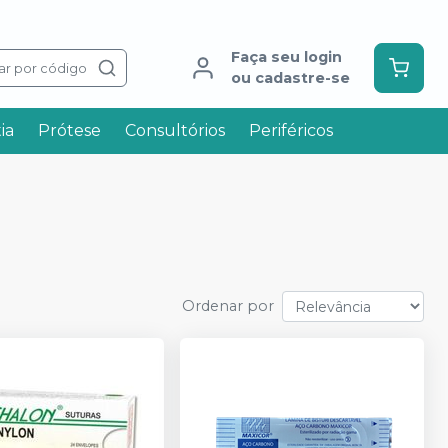
Faça seu login
ar por código
ou cadastre-se
ia
Prótese
Consultórios
Periféricos
Ordenar por