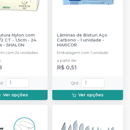
utura Nylon com
Lâminas de Bisturi Aço
/2 CT - 1,5cm - 24
Carbono - 1 unidade
-
s
-
SHALON
MAXICOR
m com 24 unidades
Embalagem com 1 unidade
e
:
a partir de
:
8
R$ 0,51
td
:
Qtd
:
Ver opções
Ver opções