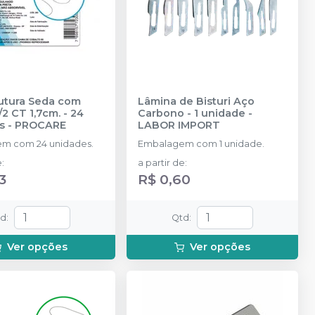
Sutura Seda com
Lâmina de Bisturi Aço
/2 CT 1,7cm. - 24
Carbono - 1 unidade
-
s
-
PROCARE
LABOR IMPORT
m com 24 unidades.
Embalagem com 1 unidade.
e
:
a partir de
:
3
R$ 0,60
td
:
Qtd
:
Ver opções
Ver opções