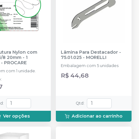
utura Nylon com
Lâmina Para Destacador -
3/8 20mm - 1
75.01.025
-
MORELLI
-
PROCARE
Embalagem com 5 unidades
m com 1 unidade.
R$ 44,68
e
:
7
td
:
Qtd
:
Ver opções
Adicionar ao carrinho