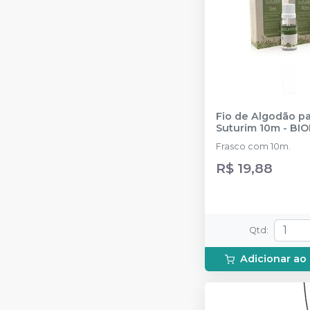
Fio de Algodão pa
Suturim 10m
-
BIO
Frasco com 10m.
R$ 19,88
Qtd
:
Adicionar ao