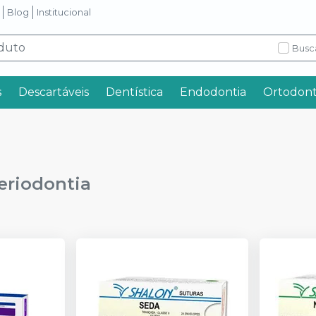
Blog
Institucional
Busc
s
Descartáveis
Dentística
Endodontia
Ortodont
Periodontia