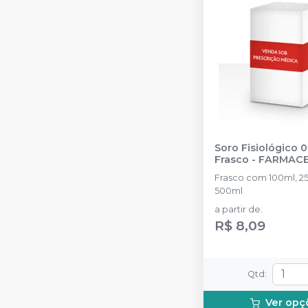
Soro Fisiológico 0
Frasco
-
FARMAC
Frasco com 100ml, 2
500ml
a partir de
:
R$ 8,09
Qtd
:
Ver opç