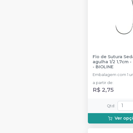
Fio de Sutura Se
agu
-
BIOLINE
Embalagem com 1 un
a partir de
:
R$ 2,75
Qtd
:
Ver opç