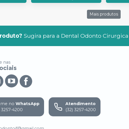
Mais produtos
roduto?
Sugira para a
Dental Odonto Cirurgica
 nas
ociais
ame no
WhatsApp
Atendimento
) 3257-4200
(32) 3257-4200
.odontojf@gmail.com