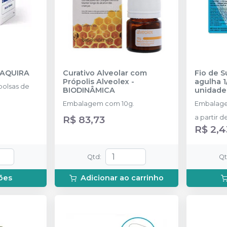
AQUIRA
Curativo Alveolar com
Fio de 
Própolis Alveolex
-
agulha 1
olsas de
BIODINÂMICA
unidade
Embalagem com 10g.
Embalage
R$ 83,73
a partir d
R$ 2,4
Qtd
:
Q
ões
Adicionar ao carrinho