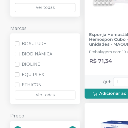
Ver todas
Marcas
Esponja Hemostát
Hemospon Cubo -
BC SUTURE
unidades
-
MAQU
Embalagem com 10 
BIODINÂMICA
R$ 71,34
BIOLINE
EQUIPLEX
Qtd
:
ETHICON
Adicionar ao
Ver todas
Preço