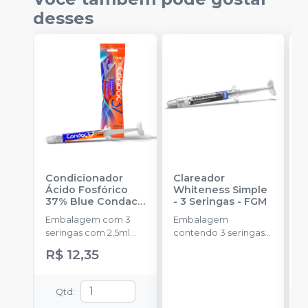
desses
Condicionador
Clareador
R
Ácido Fosfórico
Whiteness Simple
X
37% Blue Condac
-
- 3 Seringas
-
FGM
E
FGM
Embalagem com 3
Embalagem
s
seringas com 2,5ml
contendo 3 seringas
a
cada uma e 3
com 3g de gel cada
R$ 12,35
ponteiras para
uma.
aplicação.
Qtd
: