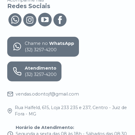
Redes Sociais
Chame no
WhatsApp
(32) 3257-4200
Atendimento
(32) 3257-4200
vendas.odontojf@gmail.com
Rua Halfeld, 615, Loja 233 235 e 237, Centro - Juiz de
Fora - MG
Horário de Atendimento
:
Segunda a sexta das 08 às 18h - Sábados das 08:30