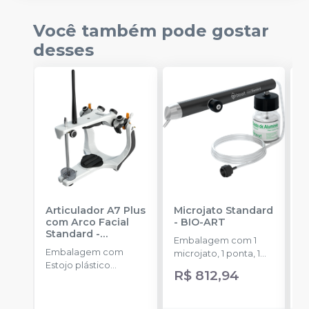
Você também pode gostar
desses
Articulador A7 Plus
Microjato Standard
A
com Arco Facial
-
BIO-ART
D
Standard -
Embalagem com 1
E
Padronizado
-
BIO-
Embalagem com
microjato, 1 ponta, 1
u
ART
Estojo plástico
pote de óxido de
R$ 812,94
R
(maleta) c/ 1
alumínio com 50g, 1
Articulador A7 Plus, 1
conexão para equipo,
Arco Facial Standard
1 engate rápido e