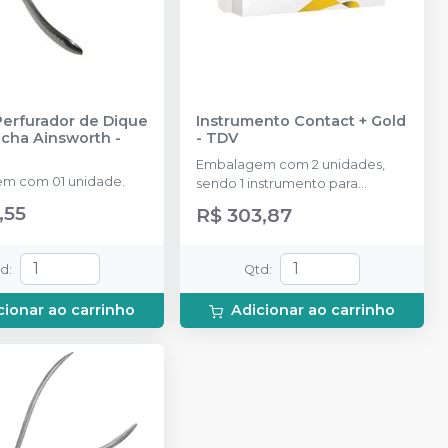
Perfurador de Dique
Instrumento Contact + Gold
acha Ainsworth
-
-
TDV
Embalagem com 2 unidades,
m com 01 unidade.
sendo 1 instrumento para
cavidades amplas (L) e 1 para
,55
R$ 303,87
cavidades conservadoras (S).
td
:
Qtd
:
cionar ao carrinho
Adicionar ao carrinho