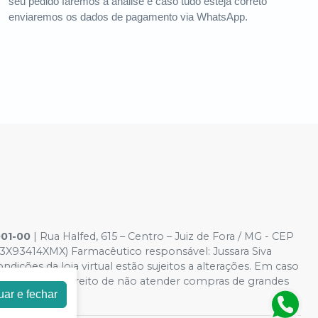
seu pedido faremos a análise e caso tudo esteja correto
enviaremos os dados de pagamento via WhatsApp.
001-00
| Rua Halfed, 615 – Centro – Juiz de Fora / MG - CEP
3X93414XMX) Farmacêutico responsável: Jussara Siva
dições da loja virtual estão sujeitos a alterações. Em caso
reservamos o direito de não atender compras de grandes
uar e fechar