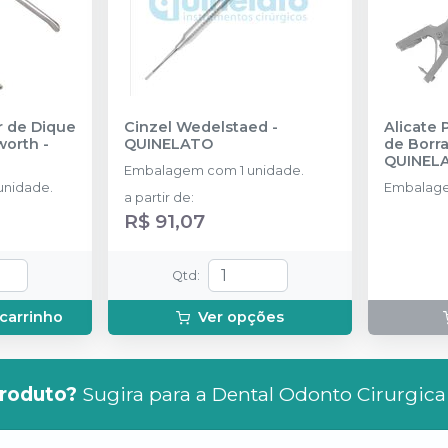
r de Dique
Cinzel Wedelstaed
-
Alicate 
worth
-
QUINELATO
de Borr
QUINEL
Embalagem com 1 unidade.
unidade.
Embalage
a partir de
:
R$ 91,07
Qtd
:
 carrinho
Ver opções
roduto?
Sugira para a
Dental Odonto Cirurgica