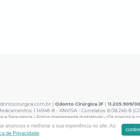
odontocirurgica.com.br |
Odonto Cirúrgica JF
|
11.205.909/0
dicamentos: 1.14948-8 - ANVISA - Correlatos: 8.08.246-8 (G1
e e Segurança - Fotos meramente ilustrativas - Os preços e con
o Carrinho de Compra. Não vendemos por atacado por isso nos 
r anúncios e melhorar a sua experiência no site. Ao
contin
ica de Privacidade
.