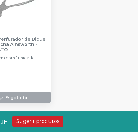
Perfurador de Dique
acha Ainsworth
-
ATO
m com 1 unidade.
Esgotado
 JF
Sugerir produtos