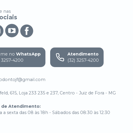
 nas
ociais
ame no
WhatsApp
Atendimento
) 3257-4200
(32) 3257-4200
.odontojf@gmail.com
eld, 615, Loja 233 235 e 237, Centro - Juiz de Fora - MG
o de Atendimento
:
 a sexta das 08 às 18h - Sábados das 08:30 às 12:30