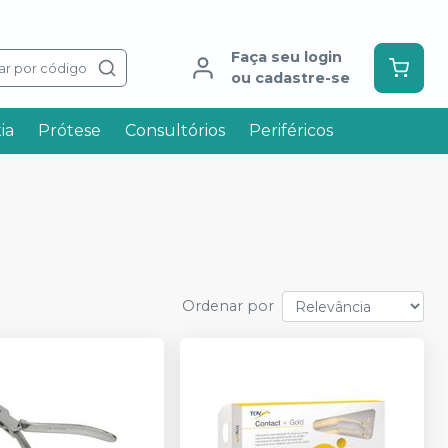
Faça seu login
ar por código
ou cadastre-se
ia
Prótese
Consultórios
Periféricos
Ordenar por