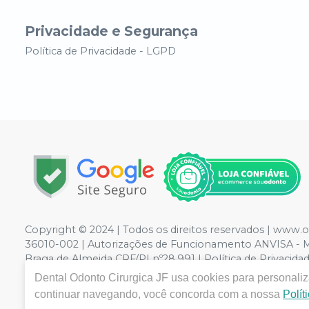
Privacidade e Segurança
Política de Privacidade - LGPD
Copyright © 2024 | Todos os direitos reservados | www.
36010-002 | Autorizações de Funcionamento ANVISA - Me
Braga de Almeida CRF/PI nº28.991 | Política de Privacidad
de divergência de preços no site, o valor válido é o d
Dental Odonto Cirurgica JF
usa cookies para personaliza
volumes pelo site.
continuar navegando, você concorda com a nossa
Polít