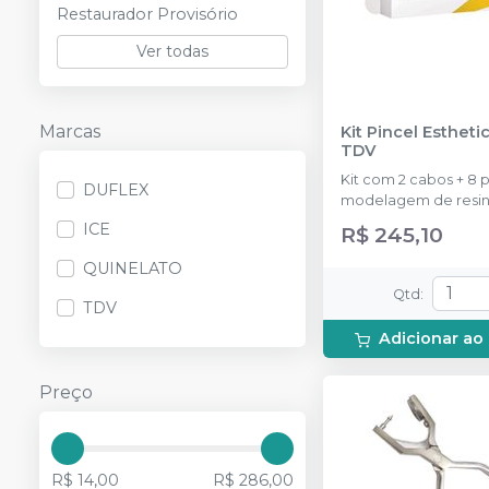
Restaurador Provisório
Ver todas
Marcas
Kit Pincel Estheti
TDV
Kit com 2 cabos + 8 
DUFLEX
modelagem de resin
ICE
R$ 245,10
QUINELATO
Qtd
:
TDV
Adicionar ao
Preço
R$ 14,00
R$ 286,00