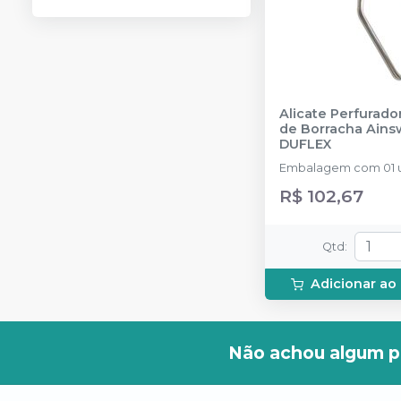
Alicate Perfurado
de Borracha Ains
DUFLEX
Embalagem com 01 
R$ 102,67
Qtd
:
Adicionar ao
Não achou algum p