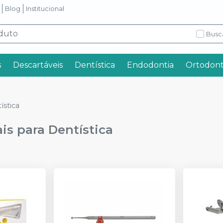
Blog
Institucional
Busc
s
Descartáveis
Dentística
Endodontia
Ortodont
ística
is para Dentística