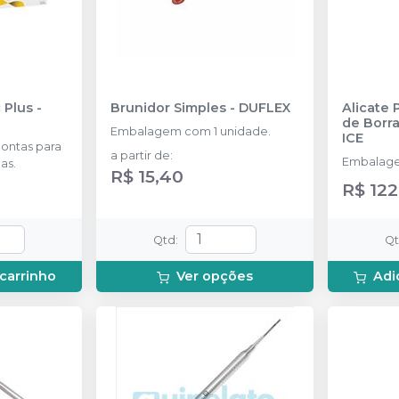
c Plus
-
Brunidor Simples
-
DUFLEX
Alicate 
de Borr
Embalagem com 1 unidade.
ICE
pontas para
a partir de
:
Embalage
as.
R$ 15,40
R$ 122
Qtd
:
Q
 carrinho
Ver opções
Adi