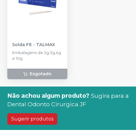
Solda Fit
-
TALMAX
Embalagens de 2g,3g,4g
e 10g.
Esgotado
Não achou algum produto?
Sugira para a
Dental Odonto Cirurgica JF
Sugerir produtos