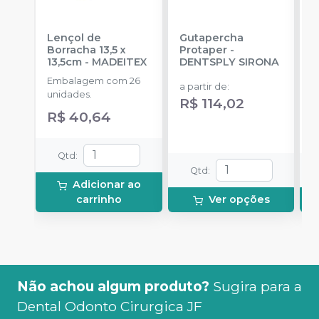
Lençol de
Gutapercha
L
Borracha 13,5 x
Protaper
-
13,5cm
-
MADEITEX
DENTSPLY SIRONA
S
Embalagem com 26
E
a partir de
:
unidades.
u
R$ 114,02
R$ 40,64
a
R
Qtd
:
Qtd
:
Adicionar ao
carrinho
Ver opções
Não achou algum produto?
Sugira para a
Dental Odonto Cirurgica JF