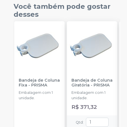
Você também pode gostar
desses
Bandeja de Coluna
Bandeja de Coluna
C
Fixa
-
PRISMA
Giratória
-
PRISMA
F
O
Embalagem com 1
Embalagem com 1
C
unidade.
unidade.
o
R$ 371,32
L
B
E
Qtd
:
C