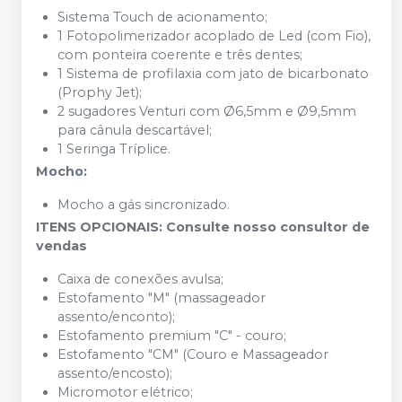
Sistema Touch de acionamento;
1 Fotopolimerizador acoplado de Led (com Fio),
com ponteira coerente e três dentes;
1 Sistema de profilaxia com jato de bicarbonato
(Prophy Jet);
2 sugadores Venturi com Ø6,5mm e Ø9,5mm
para cânula descartável;
1 Seringa Tríplice.
Mocho:
Mocho a gás sincronizado.
ITENS OPCIONAIS: Consulte nosso consultor de
vendas
Caixa de conexões avulsa;
Estofamento "M" (massageador
assento/enconto);
Estofamento premium "C" - couro;
Estofamento "CM" (Couro e Massageador
assento/encosto);
Micromotor elétrico;