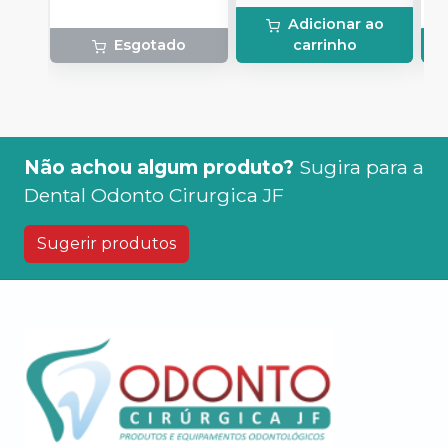
T
Adicionar ao
R
Esgotado
carrinho
S
M
T
Não achou algum produto?
Sugira para a
Dental Odonto Cirurgica JF
Sugerir produtos