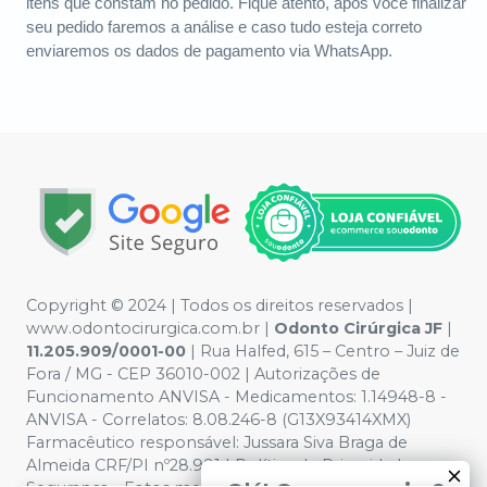
itens que constam no pedido. Fique atento, após você finalizar
seu pedido faremos a análise e caso tudo esteja correto
enviaremos os dados de pagamento via WhatsApp.
Copyright © 2024 | Todos os direitos reservados |
www.odontocirurgica.com.br |
Odonto Cirúrgica JF
|
11.205.909/0001-00
| Rua Halfed, 615 – Centro – Juiz de
Fora / MG - CEP 36010-002 | Autorizações de
Funcionamento ANVISA - Medicamentos: 1.14948-8 -
ANVISA - Correlatos: 8.08.246-8 (G13X93414XMX)
Farmacêutico responsável: Jussara Siva Braga de
Almeida CRF/PI nº28.991 | Política de Privacidade e