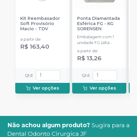
Kit Reembasador
Ponta Diamantada
R
Soft Provisório
Esférica FG
-
KG
P
Macio
-
TDV
SORENSEN
S
Embalagem com 1
E
a partir de
:
unidade FG (alta
c
R$ 163,40
rotação).
m
a partir de
:
a
m
R$ 13,26
R
Qtd
:
Qtd
:
Ver opções
Ver opções
Não achou algum produto?
Sugira para a
Dental Odonto Cirurgica JF