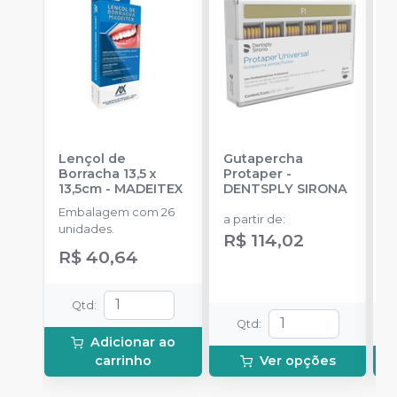
Lençol de
Gutapercha
L
Borracha 13,5 x
Protaper
-
13,5cm
-
MADEITEX
DENTSPLY SIRONA
S
Embalagem com 26
E
a partir de
:
unidades.
u
R$ 114,02
R$ 40,64
a
R
Qtd
:
Qtd
:
Adicionar ao
carrinho
Ver opções