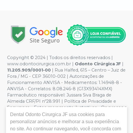
Copyright © 2024 | Todos os direitos reservados |
www.odontocirurgica.com.br |
Odonto Cirúrgica JF
|
11.205.909/0001-00
| Rua Halfed, 615 – Centro – Juiz de
Fora / MG - CEP 36010-002 | Autorizações de
Funcionamento ANVISA - Medicamentos: 1.14948-8 -
ANVISA - Correlatos: 8.08.246-8 (G13X93414XMX)
Farmacêutico responsável: Jussara Siva Braga de
Almeida CRF/PI nº28.991 | Política de Privacidade e
Segurança - Fotos meramente ilustrativas - Os preços e
condições da loja virtual estão sujeitos a alterações. Em
Dental Odonto Cirurgica JF
usa cookies para
caso de divergência de preços no site, o valor válido é o
personalizar anúncios e melhorar a sua experiência
do Carrinho de Compra. Não vendemos por atacado
no site. Ao continuar navegando, você concorda com
por isso nos reservamos o direito de não atender