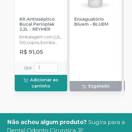
Kit Antisséptico
Enxaguatório
C
Bucal Perioplak
Bluem
-
BLUEM
O
2,2L
-
REYMER
-
Embalagem com 2,2L,
E
100 copos, bomba
u
dosadora.
R$ 91,05
Qtd
:
Adicionar ao
carrinho
Esgotado
Não achou algum produto?
Sugira para a
Dental Odonto Cirurgica JF