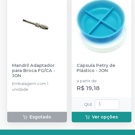
Mandril Adaptador
Cápsula Petry de
para Broca FG/CA
-
Plástico
-
JON
JON
a partir de
:
Embalagem com 1
R$ 19,18
unidade
Qtd
:
Esgotado
Ver opções