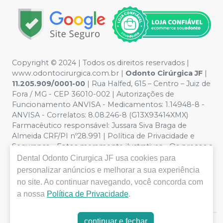
Copyright © 2024 | Todos os direitos reservados |
www.odontocirurgica.com.br |
Odonto Cirúrgica JF
|
11.205.909/0001-00
| Rua Halfed, 615 – Centro – Juiz de
Fora / MG - CEP 36010-002 | Autorizações de
Funcionamento ANVISA - Medicamentos: 1.14948-8 -
ANVISA - Correlatos: 8.08.246-8 (G13X93414XMX)
Farmacêutico responsável: Jussara Siva Braga de
Almeida CRF/PI nº28.991 | Política de Privacidade e
Segurança - Fotos meramente ilustrativas - Os preços e
condições da loja virtual estão sujeitos a alterações. Em
Dental Odonto Cirurgica JF
usa cookies para
caso de divergência de preços no site, o valor válido é o
personalizar anúncios e melhorar a sua experiência
do Carrinho de Compra. Não vendemos por atacado
no site. Ao continuar navegando, você concorda com
por isso nos reservamos o direito de não atender
a nossa
Política de Privacidade
.
compras de grandes volumes pelo site.
continuar e fechar