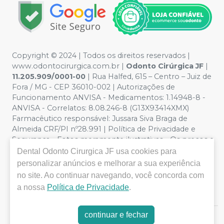
Copyright © 2024 | Todos os direitos reservados |
www.odontocirurgica.com.br |
Odonto Cirúrgica JF
|
11.205.909/0001-00
| Rua Halfed, 615 – Centro – Juiz de
Fora / MG - CEP 36010-002 | Autorizações de
Funcionamento ANVISA - Medicamentos: 1.14948-8 -
ANVISA - Correlatos: 8.08.246-8 (G13X93414XMX)
Farmacêutico responsável: Jussara Siva Braga de
Almeida CRF/PI nº28.991 | Política de Privacidade e
Segurança - Fotos meramente ilustrativas - Os preços e
condições da loja virtual estão sujeitos a alterações. Em
Dental Odonto Cirurgica JF
usa cookies para
caso de divergência de preços no site, o valor válido é o
personalizar anúncios e melhorar a sua experiência
do Carrinho de Compra. Não vendemos por atacado
no site. Ao continuar navegando, você concorda com
por isso nos reservamos o direito de não atender
a nossa
Política de Privacidade
.
compras de grandes volumes pelo site.
continuar e fechar
E-commerce produzido por
Sou Odonto Ecommerce
.