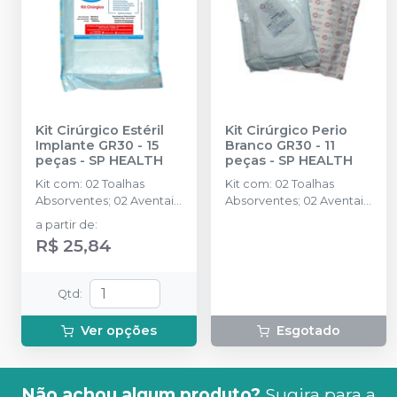
Kit Cirúrgico Estéril
Kit Cirúrgico Perio
Implante GR30 - 15
Branco GR30 - 11
peças
-
SP HEALTH
peças
-
SP HEALTH
Kit com: 02 Toalhas
Kit com: 02 Toalhas
Absorventes; 02 Aventais
Absorventes; 02 Aventais
Cirúrgicos; 02 Máscaras
Cirúrgicos; 01 Campo de
a partir de
:
Triplas; 02 Toucas
Mesa - (0,70x0.90m); 01
R$ 25,84
Sanfonada; 02 Campos
Campo de Mesa
de Mesa 0,70 x 0,90; 01
Impermeável - ( 0,70 x
Campo Fenestrado 2,00
0,90m ); 02 Capas de
Qtd
:
x 1,20; 02 Protetores de
Mangueira; 02 Capas de
Sugadores; 02 Protetor
Refletor; 01 Campo
Ver opções
Esgotado
de Refletor.
Fenestrado - ( 1,20 x 70m )
Não achou algum produto?
Sugira para a