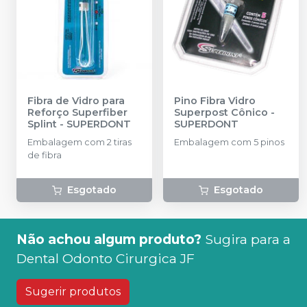
Fibra de Vidro para
Pino Fibra Vidro
Reforço Superfiber
Superpost Cônico
-
Splint
-
SUPERDONT
SUPERDONT
Embalagem com 2 tiras
Embalagem com 5 pinos
de fibra
Esgotado
Esgotado
Não achou algum produto?
Sugira para a
Dental Odonto Cirurgica JF
Sugerir produtos