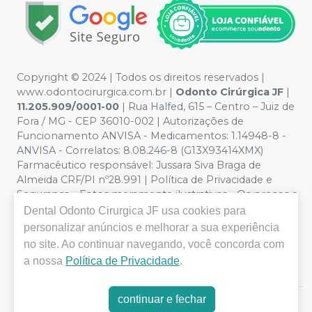
Copyright © 2024 | Todos os direitos reservados |
www.odontocirurgica.com.br |
Odonto Cirúrgica JF
|
11.205.909/0001-00
| Rua Halfed, 615 – Centro – Juiz de
Fora / MG - CEP 36010-002 | Autorizações de
Funcionamento ANVISA - Medicamentos: 1.14948-8 -
ANVISA - Correlatos: 8.08.246-8 (G13X93414XMX)
Farmacêutico responsável: Jussara Siva Braga de
Almeida CRF/PI nº28.991 | Política de Privacidade e
Segurança - Fotos meramente ilustrativas - Os preços e
condições da loja virtual estão sujeitos a alterações. Em
Dental Odonto Cirurgica JF
usa cookies para
caso de divergência de preços no site, o valor válido é o
personalizar anúncios e melhorar a sua experiência
do Carrinho de Compra. Não vendemos por atacado
no site. Ao continuar navegando, você concorda com
por isso nos reservamos o direito de não atender
a nossa
Política de Privacidade
.
compras de grandes volumes pelo site.
continuar e fechar
E-commerce produzido por
Sou Odonto Ecommerce
.