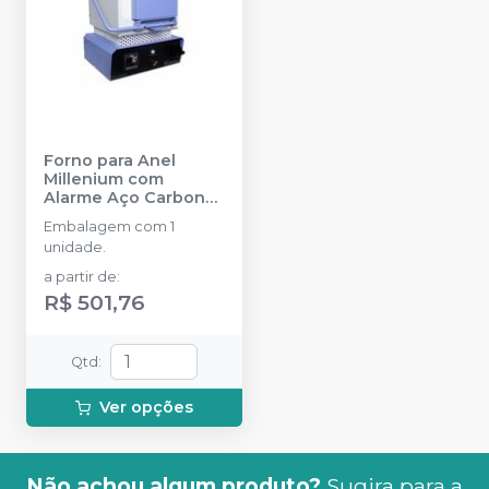
Forno para Anel
Millenium com
Alarme Aço Carbono
1100ºC
-
VRC
Embalagem com 1
unidade.
a partir de
:
R$ 501,76
Qtd
:
Ver opções
Não achou algum produto?
Sugira para a