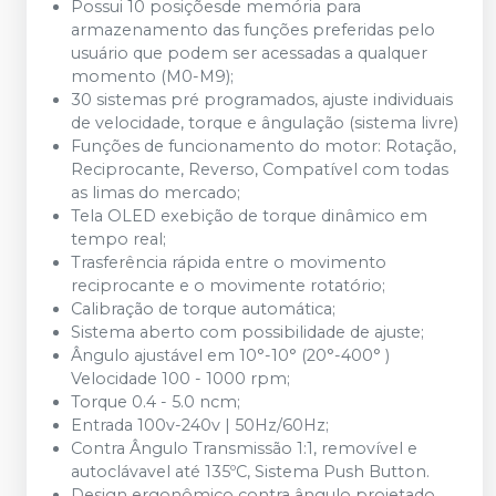
Possui 10 posiçõesde memória para
armazenamento das funções preferidas pelo
usuário que podem ser acessadas a qualquer
momento (M0-M9);
30 sistemas pré programados, ajuste individuais
de velocidade, torque e ângulação (sistema livre)
Funções de funcionamento do motor: Rotação,
Reciprocante, Reverso, Compatível com todas
as limas do mercado;
Tela OLED exebição de torque dinâmico em
tempo real;
Trasferência rápida entre o movimento
reciprocante e o movimente rotatório;
Calibração de torque automática;
Sistema aberto com possibilidade de ajuste;
Ângulo ajustável em 10°-10° (20°-400° )
Velocidade 100 - 1000 rpm;
Torque 0.4 - 5.0 ncm;
Entrada 100v-240v | 50Hz/60Hz;
Contra Ângulo Transmissão 1:1, removível e
autoclávavel até 135ºC, Sistema Push Button.
Design ergonômico contra ângulo projetado