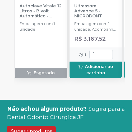
Autoclave Vitale 12
Ultrassom
A
Litros - Bivolt
Advance 5
-
L
Automático
-
MICRODONT
A
CRISTÓFOLI
C
Embalagem com 1
Embalagem com 1
E
unidade.
unidade. Acompanha
u
um conjunto de cinco
R$ 3.167,52
pontas inclusas no kit:
2 pontas G1, 1 ponta
G2, 1 ponta G4 e 1
Qtd
:
ponta P1.
Adicionar ao
Esgotado
carrinho
Não achou algum produto?
Sugira para a
Dental Odonto Cirurgica JF
Sugerir produtos