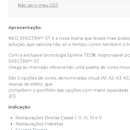
Não sei o meu CEP
Apresentação:
NEO SPECTRA™ ST é a nova resina que levará mais pratici
solução, que valoriza não só o tempo como também o tra
Com a exclusiva tecnologia Sphere TEC®, responsável por 
SPECTRA™ ST
chega ao mercado oferecendo uma paleta de cores inovado
São 5 opções de cores, denominadas cloud (A1; A2; A3; A3
resinas de efeito, que
compõem o portfólio das opções com maior opacidade (D
(E1).
Indicação:
Restaurações Diretas Classe I; II; III; IV e V
Restaurações Indiretas