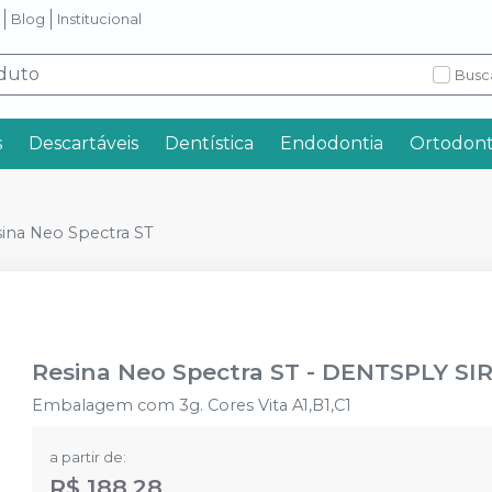
Blog
Institucional
Busc
s
Descartáveis
Dentística
Endodontia
Ortodont
ina Neo Spectra ST
Resina Neo Spectra ST
-
DENTSPLY SI
Embalagem com 3g. Cores Vita A1,B1,C1
a partir de:
R$ 188,28