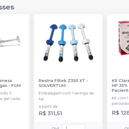
sses
eness
Resina Filtek Z350 XT
-
Kit Cla
ngas
-
FGM
SOLVENTUM
HP 35% 
Pacient
endo 3
Embalagem com 1 seringa de
Kit com 1
e gel cada
4g.
peróxido
a partir de
:
concentr
R$ 12
R$ 311,51
de espess
2g de sol
(neutrali
Qtd
:
Q