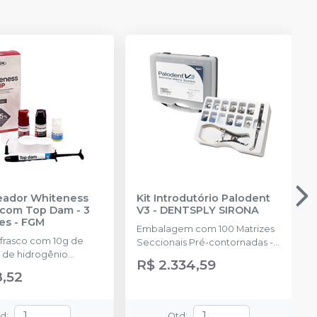
reador Whiteness
Kit Introdutório Palodent
com Top Dam - 3
V3
-
DENTSPLY SIRONA
es
-
FGM
Embalagem com 100 Matrizes
 frasco com 10g de
Seccionais Pré-contornadas -
 de hidrogênio
25 de cada tamanho: 3.5mm,
R$ 2.334,59
ado + 1 frasco com 5g
4.5mm, 5.5mm, 6.5mm, 75
8,52
ante + 1 frasco com
Cunhas Anatômicas - 25 de
ução Neutralize
cada tamanho: P, M, G 30
zante de peróxidos) + 1
Cunhas Protetoras Inteligentes
td
:
Qtd
: