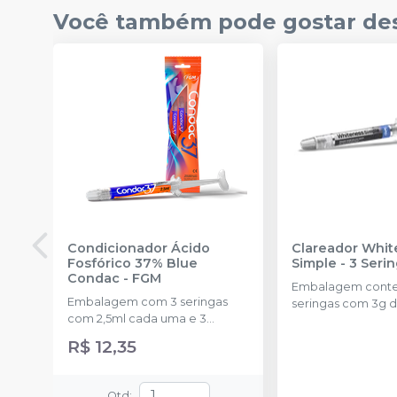
Você também pode gostar de
Condicionador Ácido
Clareador Whit
Fosfórico 37% Blue
Simple - 3 Seri
Condac
-
FGM
Embalagem cont
Embalagem com 3 seringas
seringas com 3g d
com 2,5ml cada uma e 3
uma.
ponteiras para aplicação.
R$ 12,35
Qtd
: