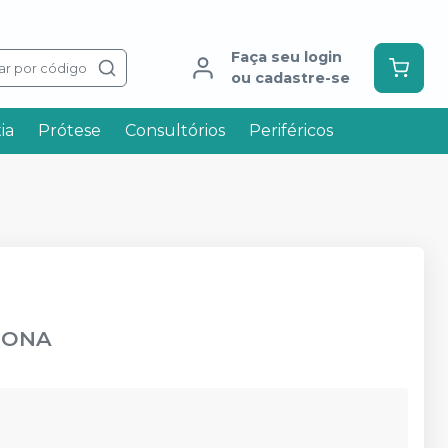
Faça seu login
ar por código
ou cadastre-se
ia
Prótese
Consultórios
Periféricos
RONA