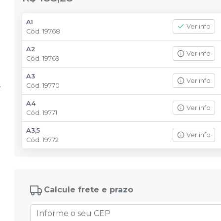
A1
Ver info
Cód.
19768
A2
Ver info
Cód.
19769
A3
Ver info
Cód.
19770
A4
Ver info
Cód.
19771
A3,5
Ver info
Cód.
19772
Calcule frete e prazo