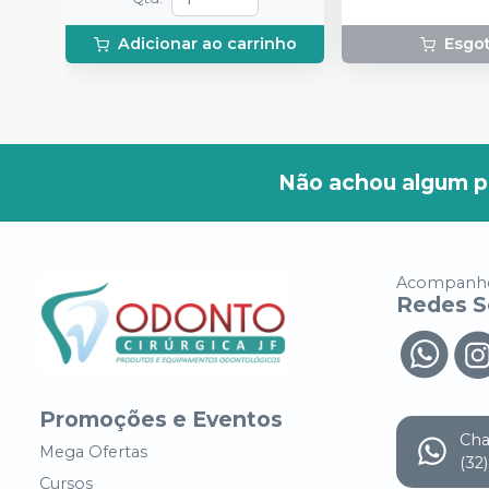
Adicionar ao carrinho
Esgo
Não achou algum p
Acompanhe
Redes S
Promoções e Eventos
Ch
Mega Ofertas
(32
Cursos