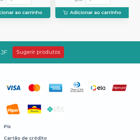
 e uma placa para
- 10 de cada tamanho: P, M, G, 1
do gel e 1 Top Dam
Anel Universal; 1 Anel Pequeno;
cionar ao carrinho
Adicionar ao carrinho
1 Alicate (Fórceps); 1 Pinça
Auxiliar. (Pin Tweezer)
 JF
Sugerir produtos
Pix
Cartão de crédito