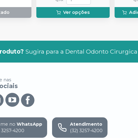
espátula
preparo 
tado
Ver opções
Adi
com 2g.
roduto?
Sugira para a
Dental Odonto Cirurgica
 nas
ociais
ame no
WhatsApp
Atendimento
) 3257-4200
(32) 3257-4200