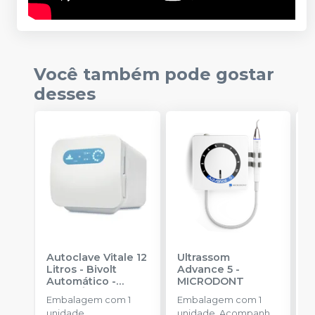
Você também pode gostar
desses
Autoclave Vitale 12
Ultrassom
A
Litros - Bivolt
Advance 5
-
L
Automático
-
MICRODONT
A
CRISTÓFOLI
C
Embalagem com 1
Embalagem com 1
E
unidade.
unidade. Acompanha
u