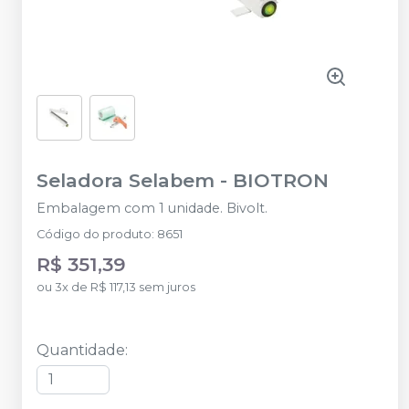
Seladora Selabem
-
BIOTRON
Embalagem com 1 unidade. Bivolt.
Código do produto
:
8651
R$ 351,39
ou
3
x
de
R$ 117,13
sem juros
Quantidade
: