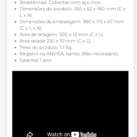
Resistências: Cobertas com aço inox.
Dimensões do produto: 365 x 62 x 180 mm (C x
L x A).
Dimensões da embalagem: 380 x 115 x 67 mm
(C x L x A).
Área de selagem: 300 x 12 mm (C x L).
Área selada: 250 x 10 mm (C x L).
Peso do produto: 1,1 kg.
Registro na ANVISA: Isento (Não necessário).
Garantia: 1 ano.