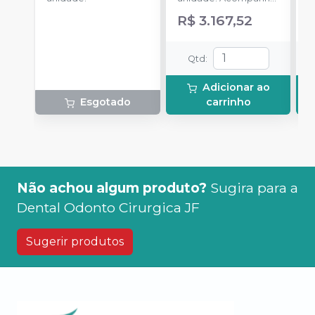
um conjunto de cinco
R$ 3.167,52
pontas inclusas no kit:
2 pontas G1, 1 ponta
G2, 1 ponta G4 e 1
Qtd
:
ponta P1.
Adicionar ao
Esgotado
carrinho
Não achou algum produto?
Sugira para a
Dental Odonto Cirurgica JF
Sugerir produtos