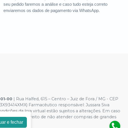
seu pedido faremos a análise e caso tudo esteja correto
enviaremos os dados de pagamento via WhatsApp.
001-00
| Rua Halfed, 615 – Centro – Juiz de Fora / MG - CEP
3X93414XMX) Farmacêutico responsável: Jussara Siva
dições da loja virtual estão sujeitos a alterações. Em caso
reservamos o direito de não atender compras de grandes
uar e fechar