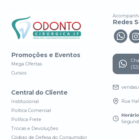
Acompanhe
Redes S
Promoções e Eventos
Ch
Mega Ofertas
(32
Cursos
vendas
Central do Cliente
Rua Half
Institucional
Poítica Comercial
Horári
Política Frete
Segunda
Trocas e Devoluções
Código de Defesa do Consumidor