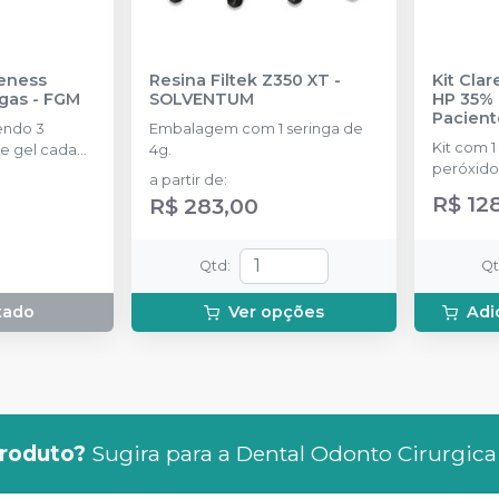
eness
Resina Filtek Z350 XT
-
Kit Cla
ngas
-
FGM
SOLVENTUM
HP 35% 
Pacient
endo 3
Embalagem com 1 seringa de
Kit com 1
e gel cada
4g.
peróxido
a partir de
:
concentr
R$ 12
R$ 283,00
de espess
2g de sol
(neutrali
Qtd
:
Q
espátula
preparo 
tado
Ver opções
Adi
com 2g.
roduto?
Sugira para a
Dental Odonto Cirurgica