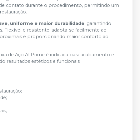
 de contato durante o procedimento, permitindo um
estauração.
ave, uniforme e maior durabilidade
, garantindo
lexível e resistente, adapta-se facilmente ao
terproximais e proporcionando maior conforto ao
e Lixa de Aço AllPrime é indicada para acabamento e
o resultados estéticos e funcionais.
stauração;
de;
ais;