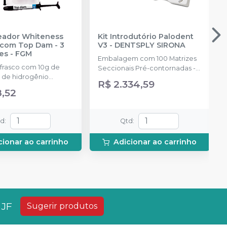
reador Whiteness
Kit Introdutório Palodent
com Top Dam - 3
V3
-
DENTSPLY SIRONA
es
-
FGM
Embalagem com 100 Matrizes
 frasco com 10g de
Seccionais Pré-contornadas -
 de hidrogênio
25 de cada tamanho: 3.5mm,
R$ 2.334,59
ado + 1 frasco com 5g
4.5mm, 5.5mm, 6.5mm, 75
8,52
ante + 1 frasco com
Cunhas Anatômicas - 25 de
ução Neutralize
cada tamanho: P, M, G 30
zante de peróxidos) + 1
Cunhas Protetoras Inteligentes
td
:
Qtd
:
 e uma placa para
- 10 de cada tamanho: P, M, G, 1
do gel e 1 Top Dam
Anel Universal; 1 Anel Pequeno;
cionar ao carrinho
Adicionar ao carrinho
1 Alicate (Fórceps); 1 Pinça
Auxiliar. (Pin Tweezer)
 JF
Sugerir produtos