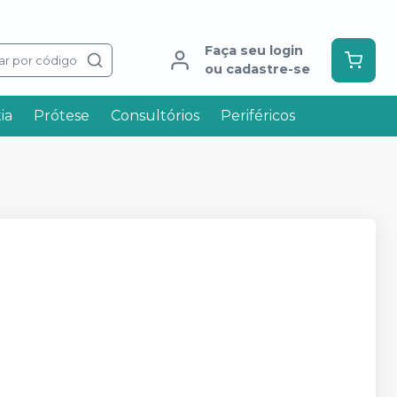
Faça seu login
ar por código
ou cadastre-se
ia
Prótese
Consultórios
Periféricos