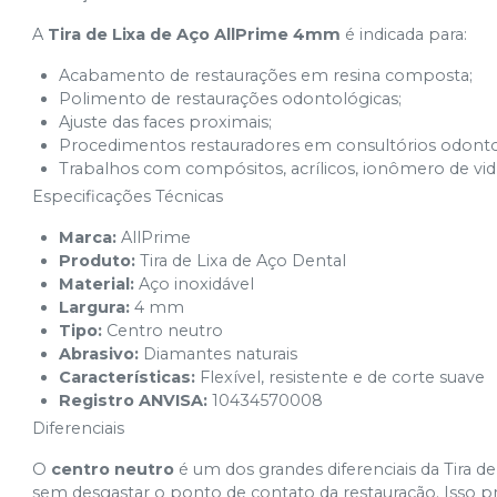
A
Tira de Lixa de Aço AllPrime 4mm
é indicada para:
Acabamento de restaurações em resina composta;
Polimento de restaurações odontológicas;
Ajuste das faces proximais;
Procedimentos restauradores em consultórios odonto
Trabalhos com compósitos, acrílicos, ionômero de vi
Especificações Técnicas
Marca:
AllPrime
Produto:
Tira de Lixa de Aço Dental
Material:
Aço inoxidável
Largura:
4 mm
Tipo:
Centro neutro
Abrasivo:
Diamantes naturais
Características:
Flexível, resistente e de corte suave
Registro ANVISA:
10434570008
Diferenciais
O
centro neutro
é um dos grandes diferenciais da Tira de
sem desgastar o ponto de contato da restauração. Isso 