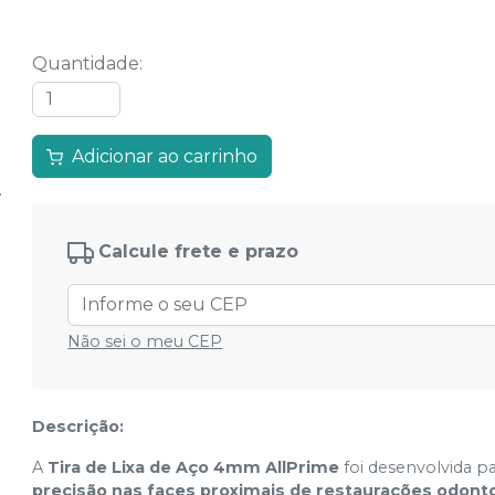
Quantidade
:
Adicionar ao carrinho
Calcule frete e prazo
Não sei o meu CEP
Descrição:
A
Tira de Lixa de Aço 4mm AllPrime
foi desenvolvida p
precisão nas faces proximais de restaurações odont