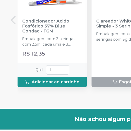
Condicionador Ácido
Clareador Whit
Fosfórico 37% Blue
Simple - 3 Seri
Condac
-
FGM
Embalagem cont
Embalagem com 3 seringas
seringas com 3g d
com 2,5ml cada uma e 3
uma.
ponteiras para aplicação.
R$ 12,35
Qtd
:
Adicionar ao carrinho
Esgo
Não achou algum p