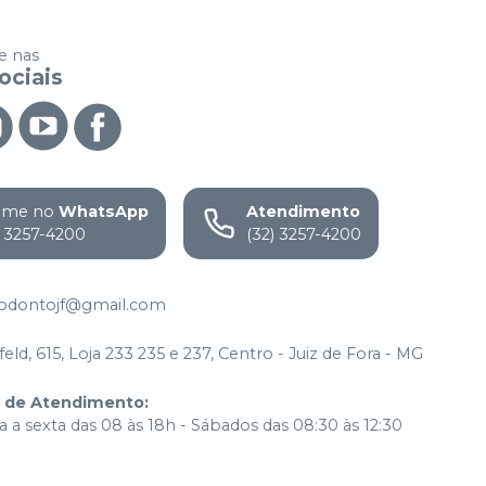
 nas
ociais
ame no
WhatsApp
Atendimento
) 3257-4200
(32) 3257-4200
.odontojf@gmail.com
eld, 615, Loja 233 235 e 237, Centro - Juiz de Fora - MG
o de Atendimento
:
 a sexta das 08 às 18h - Sábados das 08:30 às 12:30