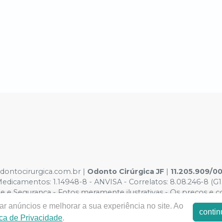
odontocirurgica.com.br |
Odonto Cirúrgica JF
|
11.205.909/0
dicamentos: 1.14948-8 - ANVISA - Correlatos: 8.08.246-8 (G1
e e Segurança - Fotos meramente ilustrativas - Os preços e con
o Carrinho de Compra. Não vendemos por atacado por isso nos 
r anúncios e melhorar a sua experiência no site. Ao
contin
ica de Privacidade
.