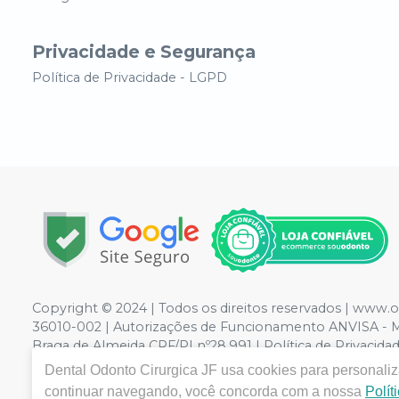
Privacidade e Segurança
Política de Privacidade - LGPD
Copyright © 2024 | Todos os direitos reservados | www.
36010-002 | Autorizações de Funcionamento ANVISA - Me
Braga de Almeida CRF/PI nº28.991 | Política de Privacidad
de divergência de preços no site, o valor válido é o d
Dental Odonto Cirurgica JF
usa cookies para personaliza
volumes pelo site.
continuar navegando, você concorda com a nossa
Polít