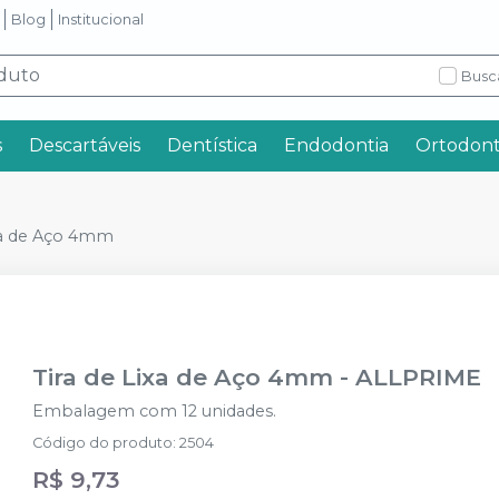
Blog
Institucional
Busc
s
Descartáveis
Dentística
Endodontia
Ortodont
ixa de Aço 4mm
Tira de Lixa de Aço 4mm
-
ALLPRIME
Embalagem com 12 unidades.
Código do produto
:
2504
R$ 9,73