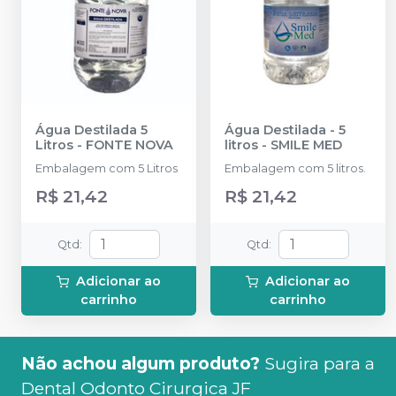
Água Destilada 5
Água Destilada - 5
Litros
-
FONTE NOVA
litros
-
SMILE MED
Embalagem com 5 Litros
Embalagem com 5 litros.
R$ 21,42
R$ 21,42
Qtd
:
Qtd
:
Adicionar ao
Adicionar ao
carrinho
carrinho
Não achou algum produto?
Sugira para a
Dental Odonto Cirurgica JF