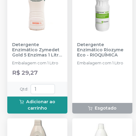
Detergente
Detergente
Enzimático Zymedet
Enzimático Riozyme
Gold 5 Enzimas 1 Litro
Eco
-
RIOQUÍMICA
-
PROLINK
Embalagem com 1 Litro
Embalagem com 1 Litro
R$ 29,27
Qtd
:
Adicionar ao
carrinho
Esgotado