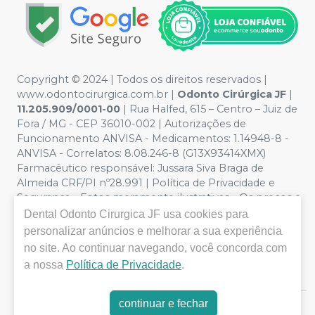
Copyright © 2024 | Todos os direitos reservados |
www.odontocirurgica.com.br |
Odonto Cirúrgica JF
|
11.205.909/0001-00
| Rua Halfed, 615 – Centro – Juiz de
Fora / MG - CEP 36010-002 | Autorizações de
Funcionamento ANVISA - Medicamentos: 1.14948-8 -
ANVISA - Correlatos: 8.08.246-8 (G13X93414XMX)
Farmacêutico responsável: Jussara Siva Braga de
Almeida CRF/PI nº28.991 | Política de Privacidade e
Segurança - Fotos meramente ilustrativas - Os preços e
condições da loja virtual estão sujeitos a alterações. Em
Dental Odonto Cirurgica JF
usa cookies para
caso de divergência de preços no site, o valor válido é o
personalizar anúncios e melhorar a sua experiência
do Carrinho de Compra. Não vendemos por atacado
no site. Ao continuar navegando, você concorda com
por isso nos reservamos o direito de não atender
a nossa
Política de Privacidade
.
compras de grandes volumes pelo site.
continuar e fechar
E-commerce produzido por
Sou Odonto Ecommerce
.