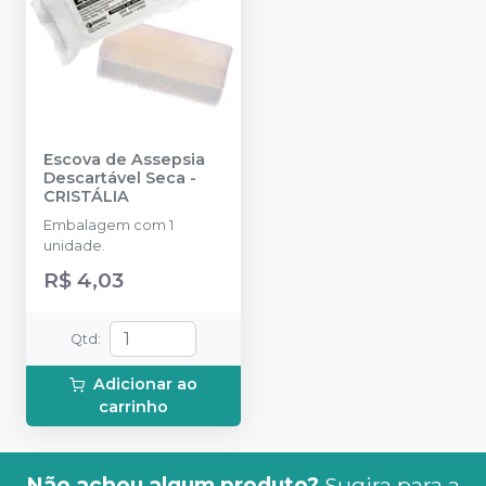
Escova de Assepsia
Descartável Seca
-
CRISTÁLIA
Embalagem com 1
unidade.
R$ 4,03
Qtd
:
Adicionar ao
carrinho
Não achou algum produto?
Sugira para a