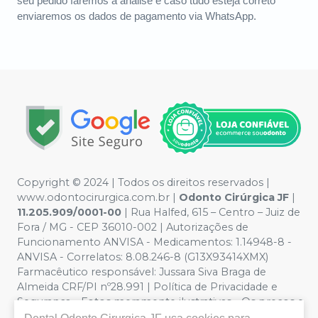
seu pedido faremos a análise e caso tudo esteja correto
enviaremos os dados de pagamento via WhatsApp.
Copyright © 2024 | Todos os direitos reservados |
www.odontocirurgica.com.br |
Odonto Cirúrgica JF
|
11.205.909/0001-00
| Rua Halfed, 615 – Centro – Juiz de
Fora / MG - CEP 36010-002 | Autorizações de
Funcionamento ANVISA - Medicamentos: 1.14948-8 -
ANVISA - Correlatos: 8.08.246-8 (G13X93414XMX)
Farmacêutico responsável: Jussara Siva Braga de
Almeida CRF/PI nº28.991 | Política de Privacidade e
Segurança - Fotos meramente ilustrativas - Os preços e
condições da loja virtual estão sujeitos a alterações. Em