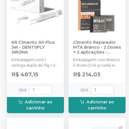
Kit Cimento Ah Plus
Cimento Reparador
Jet
-
DENTSPLY
MTA Branco - 2 Doses
SIRONA
= 2 aplicações
-
ANGELUS
Embalagem com 1
Embalagem com Branco
seringa dupla de 15g + 20
2 doses (0,14 g cada) e
pontas aplicadoras.
água destilada (3 ml)
R$ 487,15
R$ 214,03
Qtd
:
Qtd
:
Adicionar ao
Adicionar ao
carrinho
carrinho