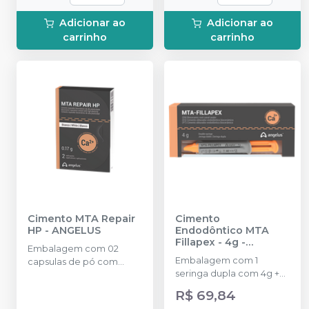
Adicionar ao
Adicionar ao
carrinho
carrinho
Cimento MTA Repair
Cimento
HP
-
ANGELUS
Endodôntico MTA
Fillapex - 4g
-
Embalagem com 02
ANGELUS
Embalagem com 1
capsulas de pó com
seringa dupla com 4g +
0,085 gramas cada e 02
(ponta misturadora
frascos de líquido
R$ 69,84
intracanal).