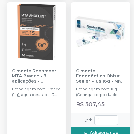
Cimento Reparador
Cimento
MTA Branco - 7
Endodôntico Obtur
aplicações
-
Sealer Plus 16g
-
MK
ANGELUS
LIFE
Embalagem com Branco
Embalagem com 16g.
(1 g), água destilada (3
(Seringa corpo duplo).
ml), 1 dosador de pó.
R$ 307,45
Qtd
:
Adicionar ao