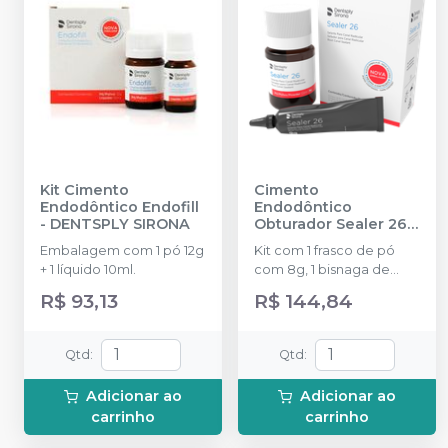
Kit Cimento
Cimento
Endodôntico Endofill
Endodôntico
-
DENTSPLY SIRONA
Obturador Sealer 26
-
DENTSPLY SIRONA
Embalagem com 1 pó 12g
Kit com 1 frasco de pó
+ 1 líquido 10ml.
com 8g, 1 bisnaga de
resina com 9g.
R$ 93,13
R$ 144,84
Qtd
:
Qtd
:
Adicionar ao
Adicionar ao
carrinho
carrinho