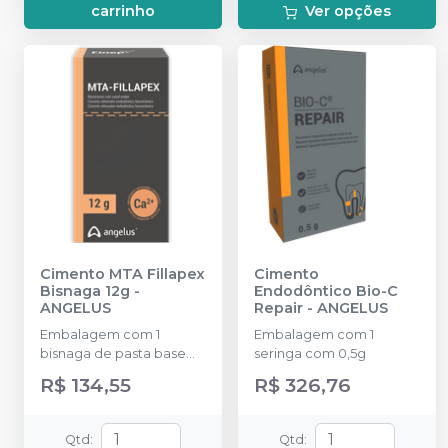
carrinho
Ver opções
Cimento MTA Fillapex
Cimento
Bisnaga 12g
-
Endodôntico Bio-C
ANGELUS
Repair
-
ANGELUS
Embalagem com 1
Embalagem com 1
bisnaga de pasta base
seringa com 0,5g
(7,2 g), 1 bisnaga de pasta
R$ 134,55
R$ 326,76
catalisadora (4,8 g) e 1
bloco de espatulação
Qtd
:
Qtd
: