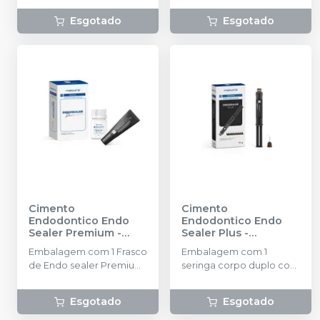
catalisadora (12 g) e 1
Esgotado
Esgotado
bloco de espatulação
Cimento
Cimento
Endodontico Endo
Endodontico Endo
Sealer Premium
-
Sealer Plus
-
MAQUIRA
MAQUIRA
Embalagem com 1 Frasco
Embalagem com 1
de Endo sealer Premium
seringa corpo duplo com
pó com 8g + 1 bisnaga de
15g + 20 ponteiras
Endosealer resina com
aplicadoras.
Esgotado
Esgotado
9g.