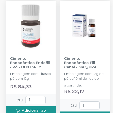
Cimento
Cimento
Endodôntico Endofill
Endodôntico Fill
- Pó
-
DENTSPLY
Canal
-
MAQUIRA
SIRONA
Embalagem com 1 frasco
Embalagem com 12g de
pó com 12g.
pó ou 10ml de líquido.
R$ 84,33
a partir de
:
R$ 22,17
Qtd
:
Qtd
:
Adicionar ao