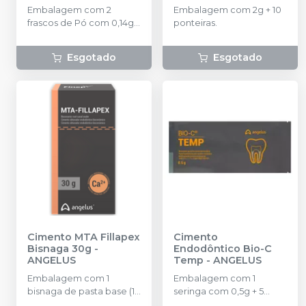
Embalagem com 2
Embalagem com 2g + 10
frascos de Pó com 0,14g +
ponteiras.
1 frasco de líquido com
3ml.
Esgotado
Esgotado
Cimento MTA Fillapex
Cimento
Bisnaga 30g
-
Endodôntico Bio-C
ANGELUS
Temp
-
ANGELUS
Embalagem com 1
Embalagem com 1
bisnaga de pasta base (18
seringa com 0,5g + 5
g), 1 bisnaga de pasta
pontas aplicadoras.