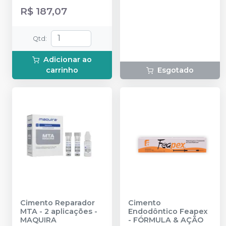
pontas aplicadoras
8g + 1 Bisnaga de
R$ 187,07
Endosealer Resina com
9g.
Qtd
:
Adicionar ao
carrinho
Esgotado
Cimento Reparador
Cimento
MTA - 2 aplicações
-
Endodôntico Feapex
MAQUIRA
-
FÓRMULA & AÇÃO