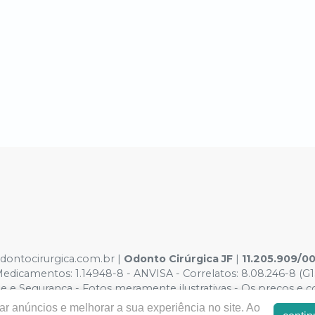
odontocirurgica.com.br |
Odonto Cirúrgica JF
|
11.205.909/0
dicamentos: 1.14948-8 - ANVISA - Correlatos: 8.08.246-8 (G1
e e Segurança - Fotos meramente ilustrativas - Os preços e con
o Carrinho de Compra. Não vendemos por atacado por isso nos 
r anúncios e melhorar a sua experiência no site. Ao