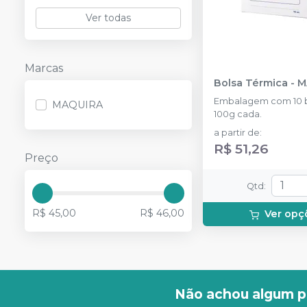
Ver todas
Marcas
Bolsa Térmica
-
M
Embalagem com 10 b
MAQUIRA
100g cada.
a partir de
:
R$ 51,26
Preço
Qtd
:
R$ 45,00
R$ 46,00
Ver opç
Não achou algum p