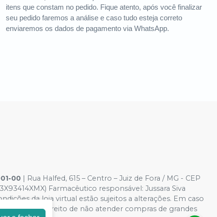
itens que constam no pedido. Fique atento, após você finalizar
seu pedido faremos a análise e caso tudo esteja correto
enviaremos os dados de pagamento via WhatsApp.
001-00
| Rua Halfed, 615 – Centro – Juiz de Fora / MG - CEP
3X93414XMX) Farmacêutico responsável: Jussara Siva
dições da loja virtual estão sujeitos a alterações. Em caso
reservamos o direito de não atender compras de grandes