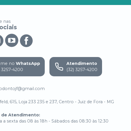
 nas
ociais
ame no
WhatsApp
Atendimento
) 3257-4200
(32) 3257-4200
.odontojf@gmail.com
eld, 615, Loja 233 235 e 237, Centro - Juiz de Fora - MG
o de Atendimento
:
 a sexta das 08 às 18h - Sábados das 08:30 às 12:30