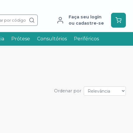
Faça seu login
ar por código
ou cadastre-se
ia
Prótese
Consultórios
Periféricos
Ordenar por