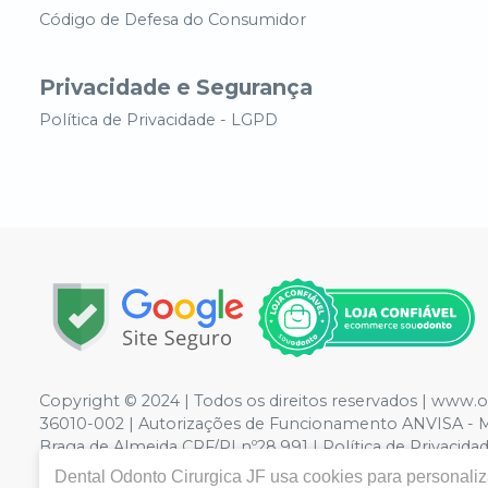
Código de Defesa do Consumidor
Privacidade e Segurança
Política de Privacidade - LGPD
Copyright © 2024 | Todos os direitos reservados | www.
36010-002 | Autorizações de Funcionamento ANVISA - Me
Braga de Almeida CRF/PI nº28.991 | Política de Privacidad
de divergência de preços no site, o valor válido é o d
Dental Odonto Cirurgica JF
usa cookies para personaliza