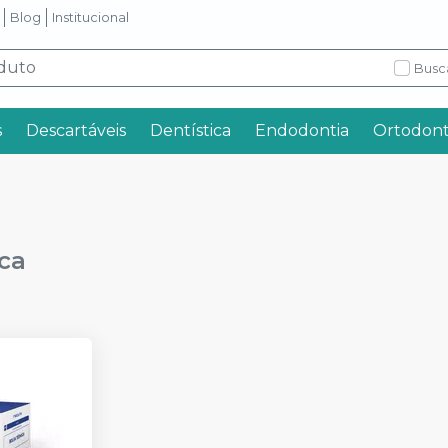
Blog
Institucional
Busc
s
Descartáveis
Dentística
Endodontia
Ortodont
ca